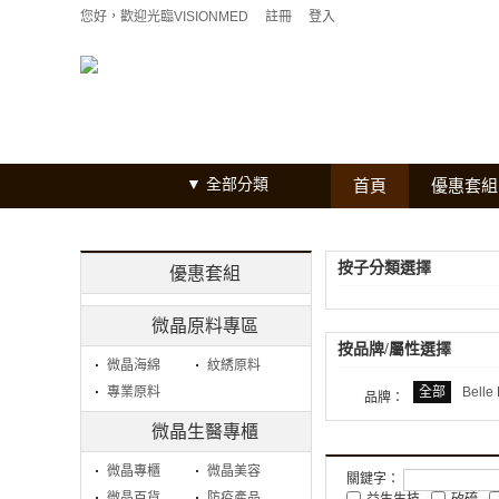
您好，歡迎光臨VISIONMED
註冊
登入
全部分類
首頁
優惠套組
按子分類選擇
優惠套組
微晶原料專區
按品牌/屬性選擇
微晶海綿
紋綉原料
專業原料
全部
Belle
品牌：
微晶生醫專櫃
微晶專櫃
微晶美容
關鍵字：
微晶百貨
防疫產品
益生生技
矽硫