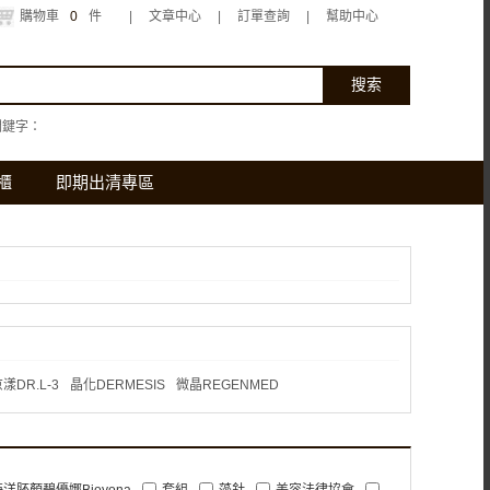
購物車
0
件
|
文章中心
|
訂單查詢
|
幫助中心
關鍵字：
櫃
即期出清專區
漾DR.L-3
晶化DERMESIS
微晶REGENMED
海洋胚顏碧優娜Bioyona
套組
藻針
美容法律協會