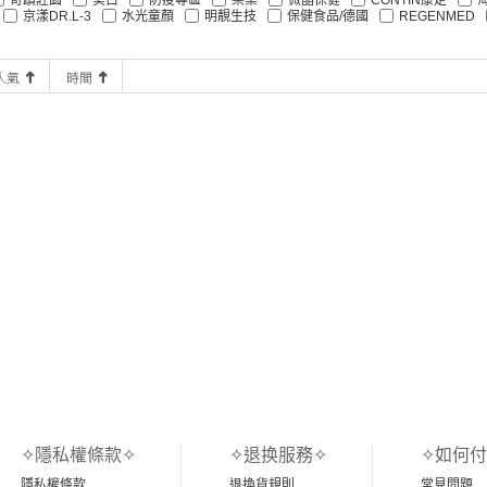
京漾DR.L-3
水光童顏
明靚生技
保健食品/德國
REGENMED
✧隱私權條款✧
✧退换服務✧
✧如何付
隱私權條款
退換貨規則
常見問題