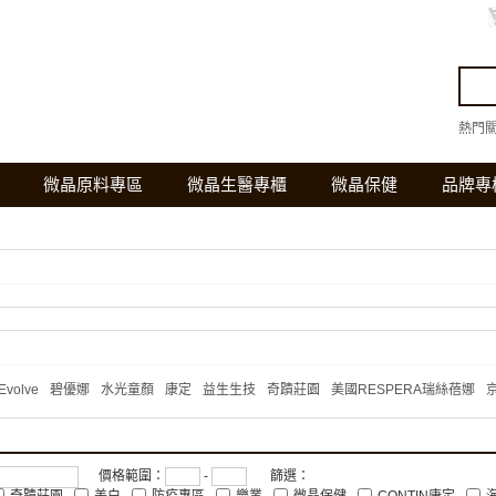
熱門
微晶原料專區
微晶生醫專櫃
微晶保健
品牌專
 Evolve
碧優娜
水光童顏
康定
益生生技
奇蹟莊園
美國RESPERA瑞絲蓓娜
京
價格範圍：
-
篩選：
奇蹟莊園
美白
防疫專區
樂業
微晶保健
CONTIN康定