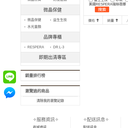
美國RESPERA瑞絲蓓娜
微晶保健
微晶保健
益生生技
水光童顏
品牌專櫃
RESPERA
DR.L-3
即期出清專區
銷量排行榜
詢問
瀏覽過的商品
詢問
清除我的瀏覽記錄
✧服務資訊✧
✧配送訊息✧
商城資訊
配送訊息