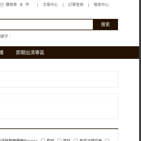
購物車
0
件
|
文章中心
|
訂單查詢
|
幫助中心
關鍵字：
櫃
即期出清專區
海洋胚顏碧優娜Bioyona
套組
藻針
美容法律協會