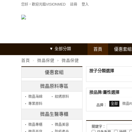
您好，歡迎光臨VISIONMED
註冊
登入
全部分類
首頁
優惠套組
首頁
微晶保健
微晶保健
按子分類選擇
優惠套組
微晶原料專區
按品牌/屬性選擇
微晶海綿
紋綉原料
專業原料
全部
微晶R
品牌：
微晶生醫專櫃
微晶專櫃
微晶美容
關鍵字：
微晶百貨
防疫產品
益生生技
矽硫