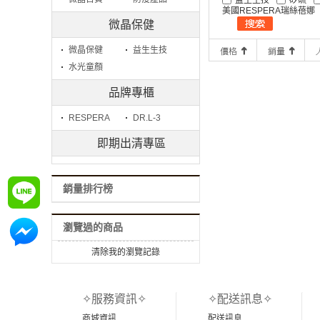
美國RESPERA瑞絲蓓娜
微晶保健
微晶保健
益生生技
水光童顏
品牌專櫃
RESPERA
DR.L-3
即期出清專區
銷量排行榜
詢問
瀏覽過的商品
詢問
清除我的瀏覽記錄
✧服務資訊✧
✧配送訊息✧
商城資訊
配送訊息