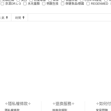
京漾DR.L-3
水光童顏
明靚生技
保健食品/德國
REGENMED
✧隱私權條款✧
✧退换服務✧
✧如何付
隱私權條款
退換貨規則
常見問題