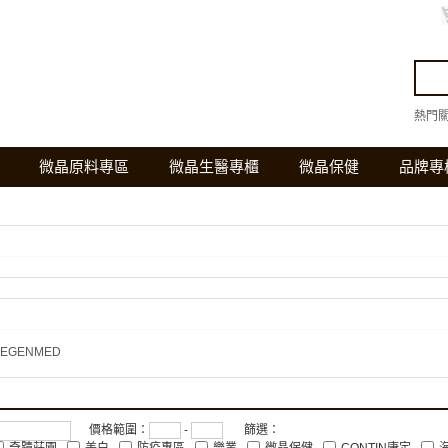
熱門
微晶原料專區
微晶生醫專櫃
微晶保健
品牌專
EGENMED
價格範圍：
-
篩選：
奇蹟莊園
美白
防疫專區
樂業
微晶保健
CONTIN康定